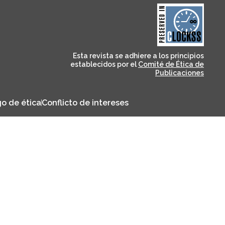
and for its stakeholders.
publications, governed by
based scholary
term survival of web-
that ensures the long-
CLOCKSS is a dak archive
Esta revista se adhiere a los principios
establecidos por el
Comité de Ética de
Publicaciones
o de ética
Conflicto de intereses