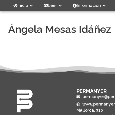
Inicio
Leer
Información
Ángela Mesas Idáñez
PERMANYER
permanyer@per
www.permanyer
Mallorca, 310