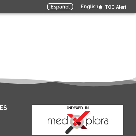
English
Español
TOC Alert
ES