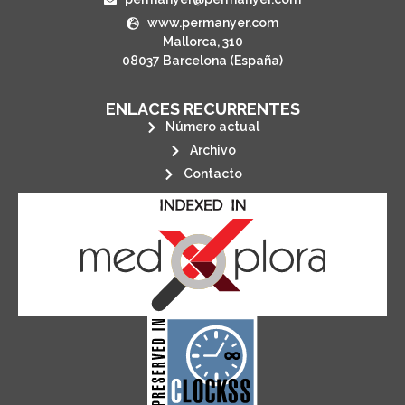
www.permanyer.com
Mallorca, 310
08037 Barcelona (España)
ENLACES RECURRENTES
Número actual
Archivo
Contacto
its stakeholders.
publications, governed by and for
of web-based scholary
ensures the long-term survival
CLOCKSS is a dak archive that