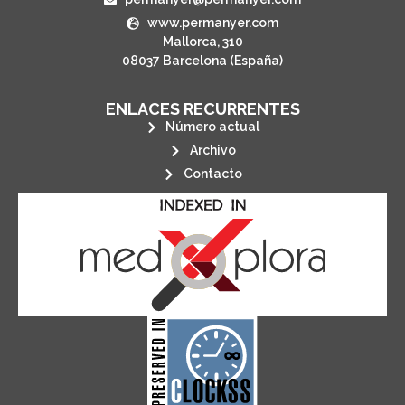
www.permanyer.com
Mallorca, 310
08037 Barcelona (España)
ENLACES RECURRENTES
Número actual
Archivo
Contacto
its stakeholders.
publications, governed by and for
of web-based scholary
ensures the long-term survival
CLOCKSS is a dak archive that