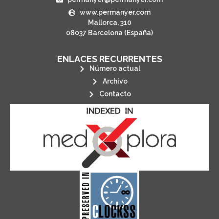
www.permanyer.com
Mallorca, 310
08037 Barcelona (España)
ENLACES RECURRENTES
Número actual
Archivo
Contacto
its stakeholders.
publications, governed by and for
of web-based scholary
ensures the long-term survival
CLOCKSS is a dak archive that