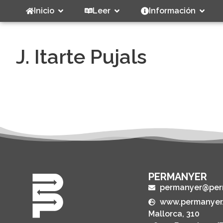
Inicio
Leer
Información
J. Itarte Pujals
PERMANYER
permanyer@per
www.permanyer
Mallorca, 310