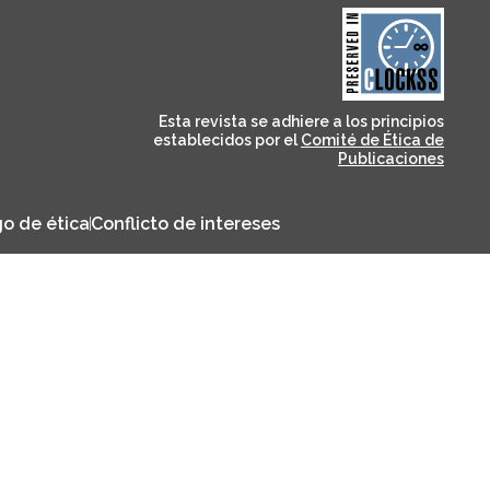
and for its stakeholders.
publications, governed by
based scholary
term survival of web-
that ensures the long-
CLOCKSS is a dak archive
Esta revista se adhiere a los principios
establecidos por el
Comité de Ética de
Publicaciones
o de ética
Conflicto de intereses