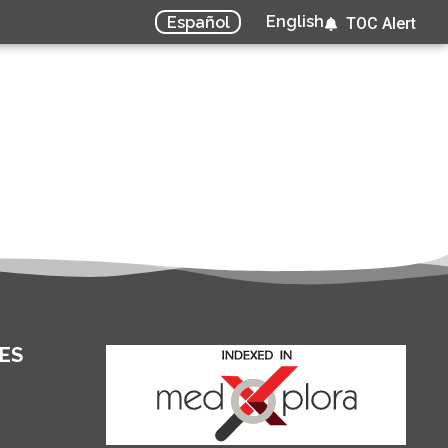
English
Español
TOC Alert
ES