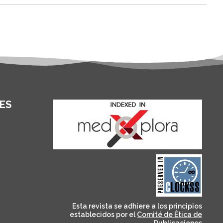
ES
and for its stakeholders.
publications, governed by
based scholary
term survival of web-
that ensures the long-
CLOCKSS is a dak archive
Esta revista se adhiere a los principios
establecidos por el
Comité de Ética de
Publicaciones