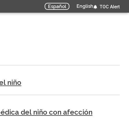
English
Español
TOC Alert
el niño
pédica del niño con afección