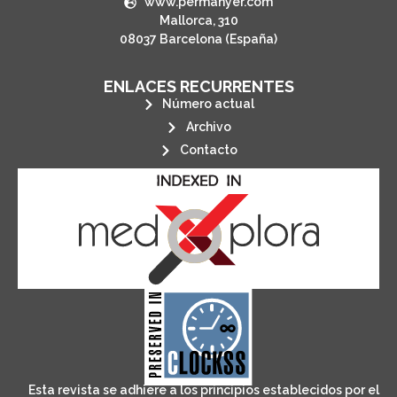
www.permanyer.com
Mallorca, 310
08037 Barcelona (España)
ENLACES RECURRENTES
Número actual
Archivo
Contacto
its stakeholders.
publications, governed by and for
of web-based scholary
ensures the long-term survival
CLOCKSS is a dak archive that
Esta revista se adhiere a los principios establecidos por el