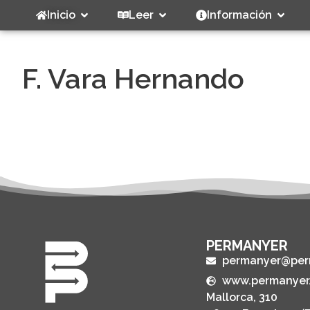
Inicio
Leer
Información
F. Vara Hernando
PERMANYER
permanyer@per
www.permanyer
Mallorca, 310