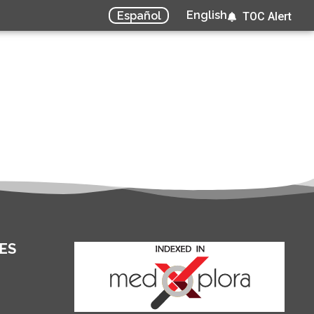
English
Español
TOC Alert
ES