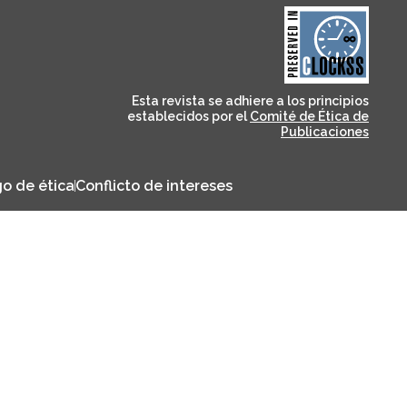
and for its stakeholders.
publications, governed by
based scholary
term survival of web-
that ensures the long-
CLOCKSS is a dak archive
Esta revista se adhiere a los principios
establecidos por el
Comité de Ética de
Publicaciones
o de ética
Conflicto de intereses