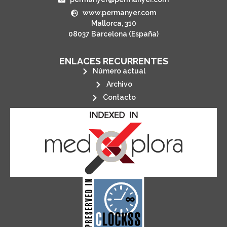
www.permanyer.com
Mallorca, 310
08037 Barcelona (España)
ENLACES RECURRENTES
Número actual
Archivo
Contacto
its stakeholders.
publications, governed by and for
of web-based scholary
ensures the long-term survival
CLOCKSS is a dak archive that