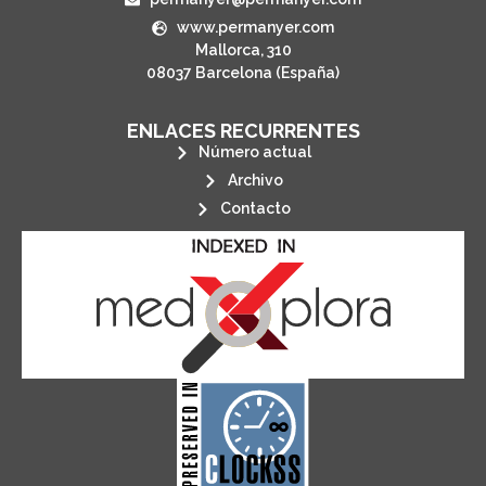
www.permanyer.com
Mallorca, 310
08037 Barcelona (España)
ENLACES RECURRENTES
Número actual
Archivo
Contacto
its stakeholders.
publications, governed by and for
of web-based scholary
ensures the long-term survival
CLOCKSS is a dak archive that