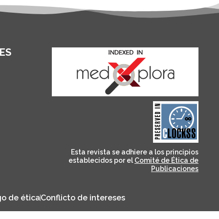
ES
and for its stakeholders.
publications, governed by
based scholary
term survival of web-
that ensures the long-
CLOCKSS is a dak archive
Esta revista se adhiere a los principios
establecidos por el
Comité de Ética de
Publicaciones
o de ética
Conflicto de intereses