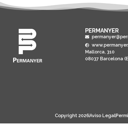
PERMANYER
permanyer@per
www.permanyer
Mallorca, 310
08037 Barcelona (
Copyright 2026
Aviso Legal
Permi