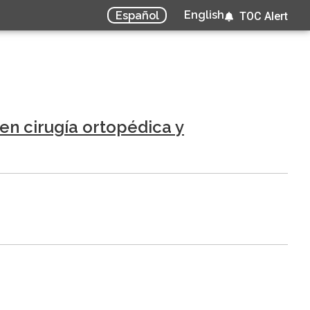
English
Español
TOC Alert
en cirugía ortopédica y