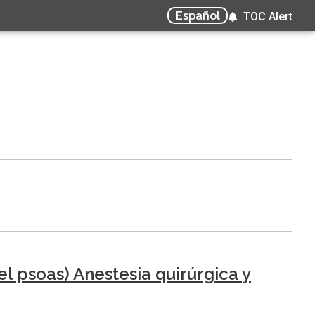
Español
TOC Alert
l psoas) Anestesia quirúrgica y