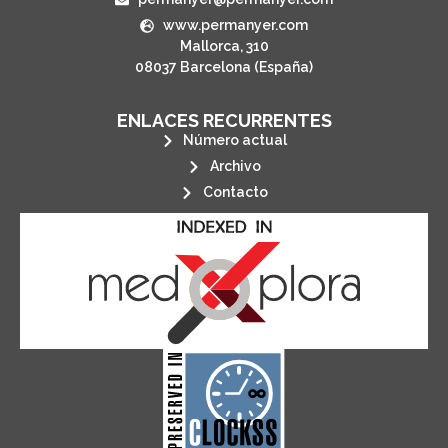
www.permanyer.com
Mallorca, 310
08037 Barcelona (España)
ENLACES RECURRENTES
Número actual
Archivo
Contacto
its stakeholders.
publications, governed by and for
of web-based scholary
ensures the long-term survival
CLOCKSS is a dak archive that