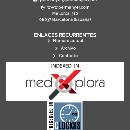
www.permanyer.com
Mallorca, 310
08037 Barcelona (España)
ENLACES RECURRENTES
Número actual
Archivo
Contacto
its stakeholders.
publications, governed by and for
of web-based scholary
ensures the long-term survival
CLOCKSS is a dak archive that