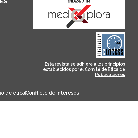
ES
and for its stakeholders.
publications, governed by
based scholary
term survival of web-
that ensures the long-
CLOCKSS is a dak archive
Esta revista se adhiere a los principios
establecidos por el
Comité de Ética de
Publicaciones
o de ética
Conflicto de intereses