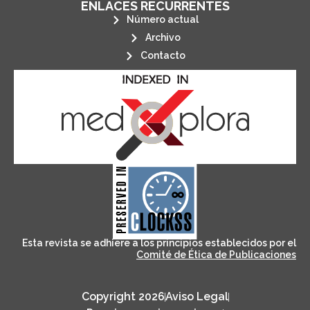
ENLACES RECURRENTES
Número actual
Archivo
Contacto
its stakeholders.
publications, governed by and for
of web-based scholary
ensures the long-term survival
CLOCKSS is a dak archive that
Esta revista se adhiere a los principios establecidos por el
Comité de Ética de Publicaciones
Copyright 2026
Aviso Legal