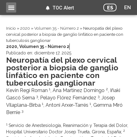
EN
ES
TOC Alert
Inicio
»
2020
»
Volumen 35 - Número 2
»
Neuropatía del plexo
cervical posterior a biopsia de ganglio linfático en paciente con
tuberculosis ganglionar
2020
,
Volumen 35 - Número 2
Publicado en:
diciembre 17, 2025
Neuropatía del plexo cervical
posterior a biopsia de ganglio
linfático en paciente con
tuberculosis ganglionar
1
2
Kevin Regí Roman
, Ana Martínez Domingo
, Iñaki
3
3
Gascó Serna
, Pelayo Flórez Fernández
, Josep
1
1
Vilaplana-Birba
, Antoni Arxer-Tarrés
, Gemma Miró
3
Bernie
1
Servicio de Anestesiología, Reanimación y Terapia del Dolor,
2
Hospital Universitario Doctor Josep Trueta, Girona, España;