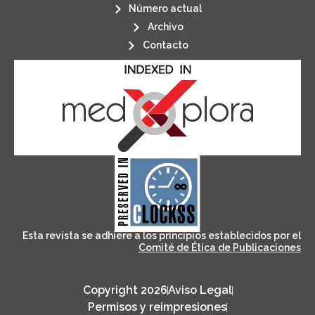
Número actual
Archivo
Contacto
its stakeholders.
publications, governed by and for
of web-based scholary
ensures the long-term survival
CLOCKSS is a dak archive that
Esta revista se adhiere a los principios establecidos por el
Comité de Ética de Publicaciones
Copyright 2026
Aviso Legal
Permisos y reimpresiones