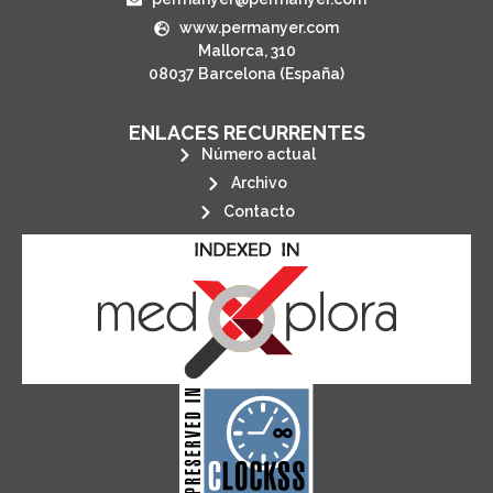
www.permanyer.com
Mallorca, 310
08037 Barcelona (España)
ENLACES RECURRENTES
Número actual
Archivo
Contacto
its stakeholders.
publications, governed by and for
of web-based scholary
ensures the long-term survival
CLOCKSS is a dak archive that