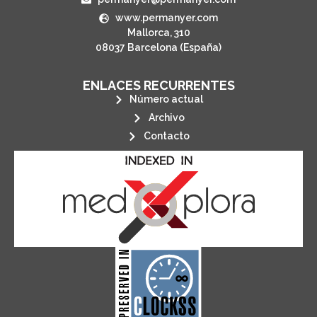
www.permanyer.com
Mallorca, 310
08037 Barcelona (España)
ENLACES RECURRENTES
Número actual
Archivo
Contacto
its stakeholders.
publications, governed by and for
of web-based scholary
ensures the long-term survival
CLOCKSS is a dak archive that