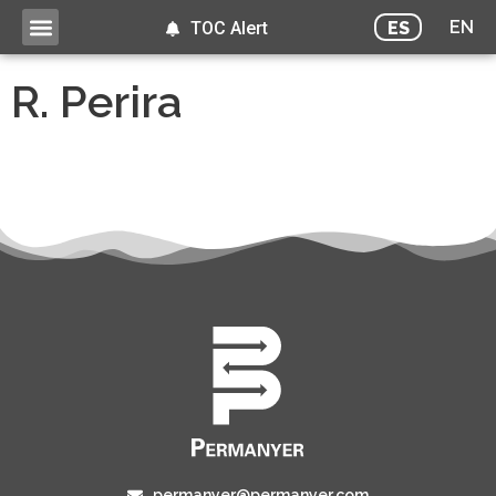
EN
ES
TOC Alert
R. Perira
permanyer@permanyer.com