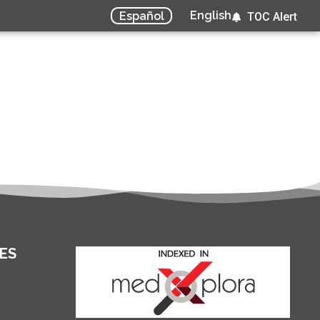
English
Español
TOC Alert
ES