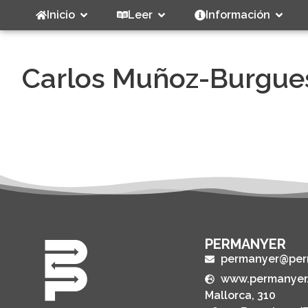
Inicio
Leer
Información
Carlos Muñoz-Burgue
PERMANYER
permanyer@per
www.permanyer
Mallorca, 310