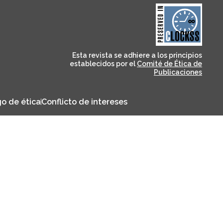
and for its stakeholders.
publications, governed by
based scholary
term survival of web-
that ensures the long-
CLOCKSS is a dak archive
Esta revista se adhiere a los principios
establecidos por el
Comité de Ética de
Publicaciones
o de ética
Conflicto de intereses