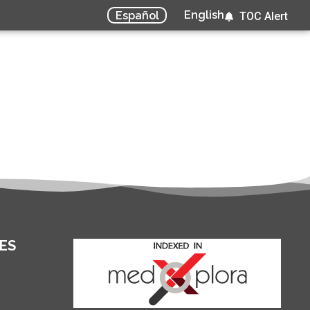
English
Español
TOC Alert
ES