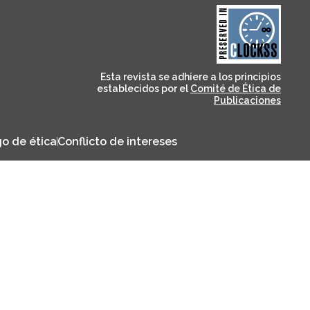
and for its stakeholders.
publications, governed by
based scholary
term survival of web-
that ensures the long-
CLOCKSS is a dak archive
Esta revista se adhiere a los principios
establecidos por el
Comité de Ética de
Publicaciones
o de ética
Conflicto de intereses