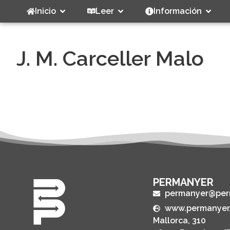
Inicio
Leer
Información
J. M. Carceller Malo
PERMANYER
permanyer@per
www.permanyer
Mallorca, 310