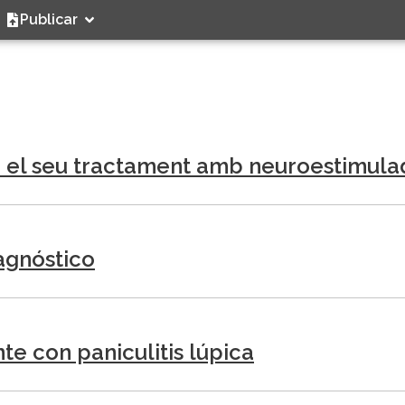
Publicar
i el seu tractament amb neuroestimulado
iagnóstico
te con paniculitis lúpica