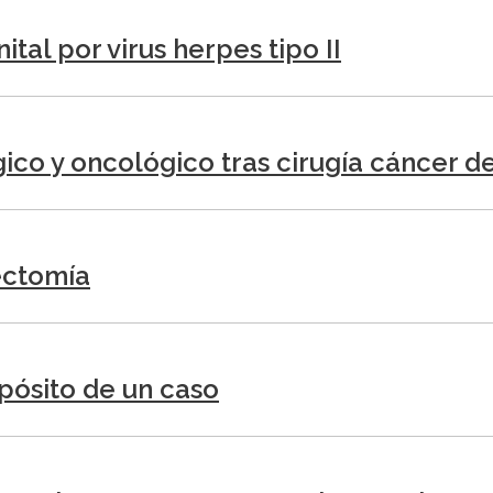
tal por virus herpes tipo II
ico y oncológico tras cirugía cáncer d
ectomía
opósito de un caso