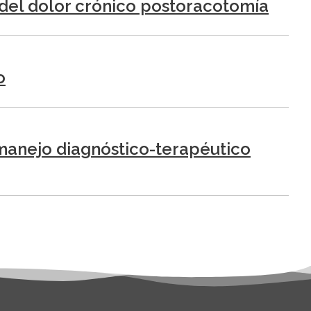
o del dolor crónico postoracotomía
o
 manejo diagnóstico-terapéutico