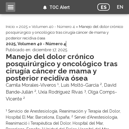
EN
ES
TOC Alert
Inicio
»
2025
»
Volumen 40 - Número 4
»
Manejo del dolor crónico
posquirúrgico y oncológico tras cirugía cáncer de mama y
posterior recidiva ósea
2025
,
Volumen 40 - Número 4
Publicado en:
diciembre 17, 2025
Manejo del dolor crónico
posquirúrgico y oncológico tras
cirugía cáncer de mama y
posterior recidiva ósea
1
2
Camila Morales-Viveros
, Luís Moltó-Garcia
, David
2
3
Bande-Julián
, Uxía Rodríguez Rivas
, Olga Comps-
2
Vicente
1
Servicio de Anestesiología, Reanimación y Terapia del Dolor,
2
Hospital El Mar, Barcelona, España;
Servei d’Anestesiologia,
Reanimació i Terapèutica del Dolor, Hospital del Mar,
3