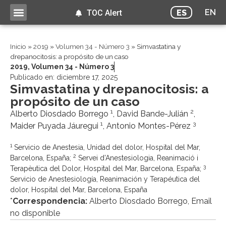
EN
ES
TOC Alert
Inicio
»
2019
»
Volumen 34 - Número 3
»
Simvastatina y
drepanocitosis: a propósito de un caso
2019
,
Volumen 34 - Número 3
Publicado en:
diciembre 17, 2025
Simvastatina y drepanocitosis: a
propósito de un caso
1
2
Alberto Diosdado Borrego
, David Bande-Julián
,
1
3
Maider Puyada Jáuregui
, Antonio Montes-Pérez
1
Servicio de Anestesia, Unidad del dolor, Hospital del Mar,
2
Barcelona, España;
Servei d’Anestesiologia, Reanimació i
3
Terapèutica del Dolor, Hospital del Mar, Barcelona, España;
Servicio de Anestesiología, Reanimación y Terapéutica del
dolor, Hospital del Mar, Barcelona, España
*
Correspondencia:
Alberto Diosdado Borrego, Email
no disponible