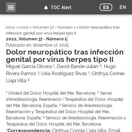
EN
ES
TOC Alert
Inicio
»
2022
»
Volumen 37 - Número 1
»
Dolor neuropático tras
infección genital por virus herpes tipo II
2022
,
Volumen 37 - Número 1
Publicado en:
diciembre 17, 2025
Dolor neuropático tras infección
genital por virus herpes tipo II
1
2
Miguel García Olivera
, David Bande-Julián
, Hugo
3
1
Rivera Ramos
, Uxía Rodríguez Rivas
, Cinthya Connie
4
Llaja Villa
1
2
Unidad del Dolor, Hospital del Mar, Barcelona;
Servei
d’Anestesiologia, Reanimació i Terapèutica del Dolor, Hospital
3
del Mar, Barcelona, España;
Servicio de Anestesiología,
Reanimación y Terapéutica del Dolor, Hospital del Mar,
4
Barcelona, España;
Servicio de Anestesiología, Reanimación y
Terapéutica del Dolor, Hospital del Mar, Barcelona
*
Correspondencia:
Cinthya Connie Llaja Villa, Email