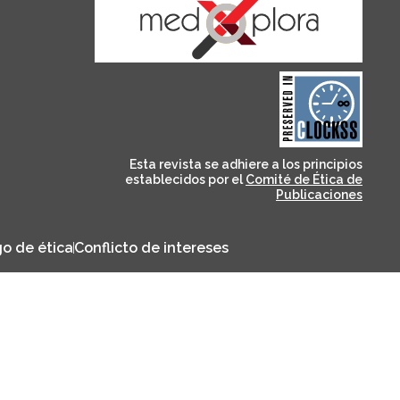
and for its stakeholders.
publications, governed by
based scholary
term survival of web-
that ensures the long-
CLOCKSS is a dak archive
Esta revista se adhiere a los principios
establecidos por el
Comité de Ética de
Publicaciones
o de ética
Conflicto de intereses