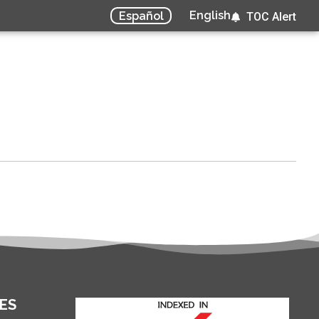
English
Español
TOC Alert
ES