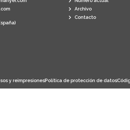
manyer.com
Número actual
.com
Archivo
Contacto
España)
sos y reimpresiones
Política de protección de datos
Códig