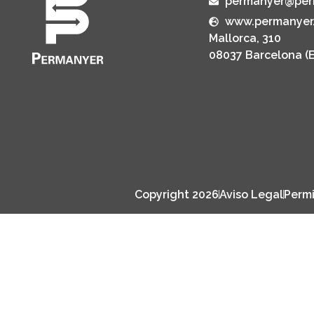
permanyer@per
www.permanyer
Mallorca, 310
08037 Barcelona (
Copyright 2026
Aviso Legal
Permi