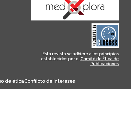
and for its stakeholders.
publications, governed by
based scholary
term survival of web-
that ensures the long-
CLOCKSS is a dak archive
Esta revista se adhiere a los principios
establecidos por el
Comité de Ética de
Publicaciones
o de ética
Conflicto de intereses