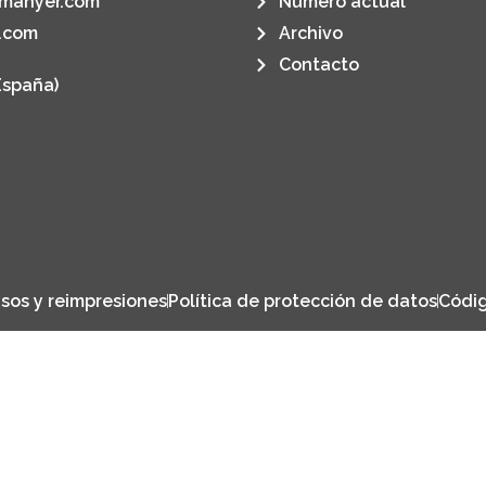
manyer.com
Número actual
.com
Archivo
Contacto
España)
sos y reimpresiones
Política de protección de datos
Códig