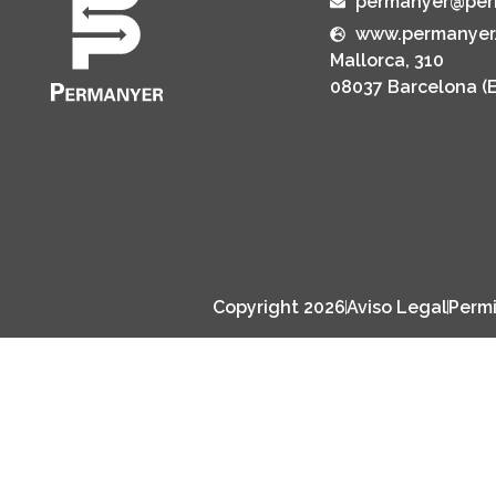
permanyer@per
www.permanyer
Mallorca, 310
08037 Barcelona (
Copyright 2026
Aviso Legal
Permi