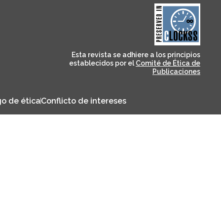
and for its stakeholders.
publications, governed by
based scholary
term survival of web-
that ensures the long-
CLOCKSS is a dak archive
Esta revista se adhiere a los principios
establecidos por el
Comité de Ética de
Publicaciones
o de ética
Conflicto de intereses