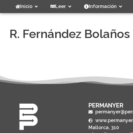
Inicio
Leer
Información
R. Fernández Bolaños
PERMANYER
permanyer@per
www.permanyer
Mallorca, 310