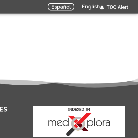
English
Español
TOC Alert
ES