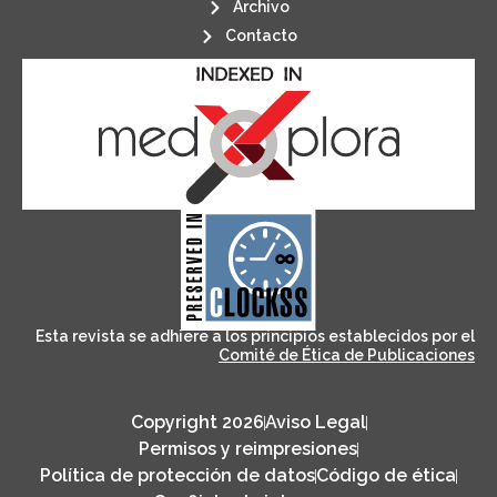
Archivo
Contacto
its stakeholders.
publications, governed by and for
of web-based scholary
ensures the long-term survival
CLOCKSS is a dak archive that
Esta revista se adhiere a los principios establecidos por el
Comité de Ética de Publicaciones
Copyright 2026
Aviso Legal
Permisos y reimpresiones
Política de protección de datos
Código de ética