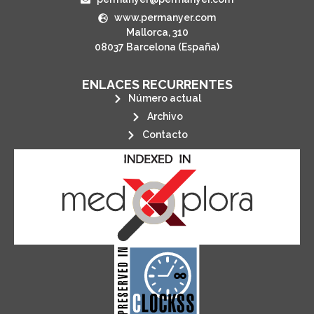
www.permanyer.com
Mallorca, 310
08037 Barcelona (España)
ENLACES RECURRENTES
Número actual
Archivo
Contacto
its stakeholders.
publications, governed by and for
of web-based scholary
ensures the long-term survival
CLOCKSS is a dak archive that