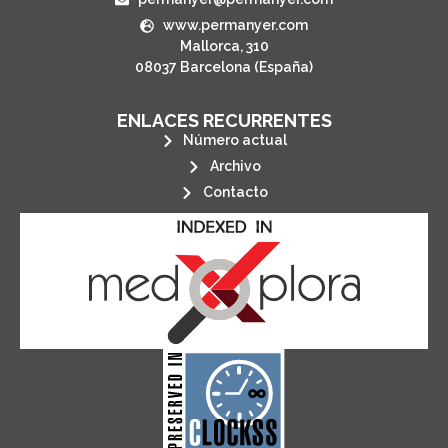
www.permanyer.com
Mallorca, 310
08037 Barcelona (España)
ENLACES RECURRENTES
Número actual
Archivo
Contacto
its stakeholders.
publications, governed by and for
of web-based scholary
ensures the long-term survival
CLOCKSS is a dak archive that