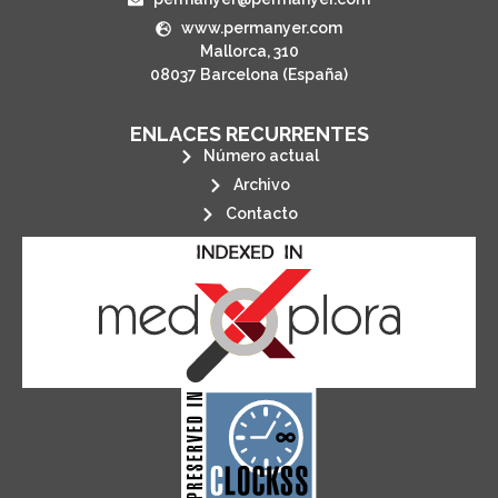
www.permanyer.com
Mallorca, 310
08037 Barcelona (España)
ENLACES RECURRENTES
Número actual
Archivo
Contacto
its stakeholders.
publications, governed by and for
of web-based scholary
ensures the long-term survival
CLOCKSS is a dak archive that