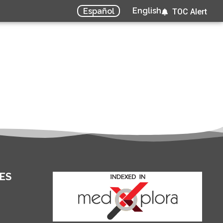
English
Español
TOC Alert
ES