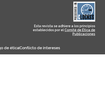
and for its stakeholders.
publications, governed by
based scholary
term survival of web-
that ensures the long-
CLOCKSS is a dak archive
Esta revista se adhiere a los principios
establecidos por el
Comité de Ética de
Publicaciones
o de ética
Conflicto de intereses