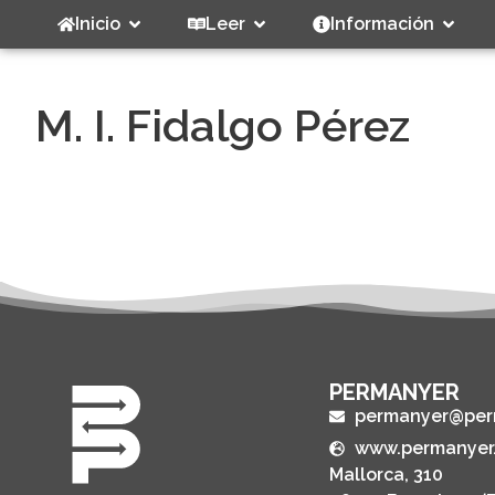
Inicio
Leer
Información
M. I. Fidalgo Pérez
PERMANYER
permanyer@per
www.permanyer
Mallorca, 310