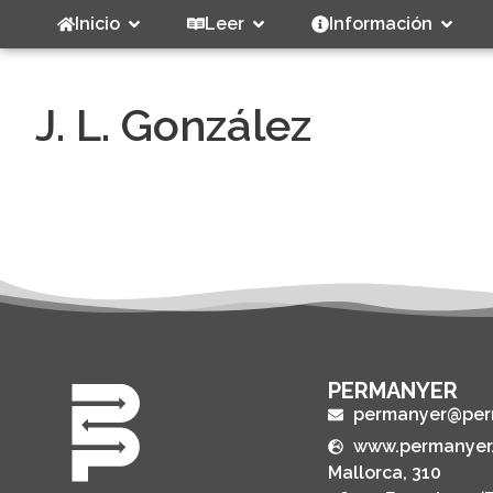
Inicio
Leer
Información
J. L. González
PERMANYER
permanyer@per
www.permanyer
Mallorca, 310