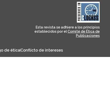
and for its stakeholders.
publications, governed by
based scholary
term survival of web-
that ensures the long-
CLOCKSS is a dak archive
Esta revista se adhiere a los principios
establecidos por el
Comité de Ética de
Publicaciones
o de ética
Conflicto de intereses