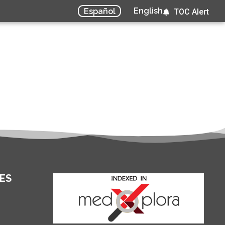
English
Español
TOC Alert
ES