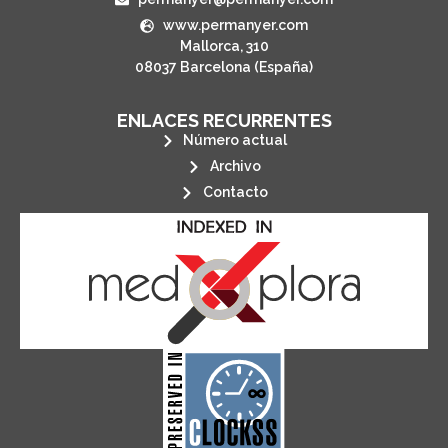
www.permanyer.com
Mallorca, 310
08037 Barcelona (España)
ENLACES RECURRENTES
Número actual
Archivo
Contacto
its stakeholders.
publications, governed by and for
of web-based scholary
ensures the long-term survival
CLOCKSS is a dak archive that