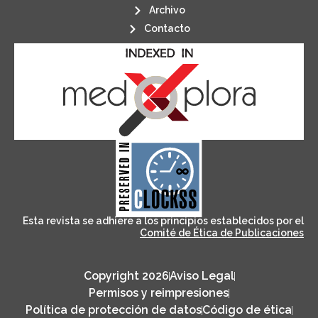
Archivo
Contacto
its stakeholders.
publications, governed by and for
of web-based scholary
ensures the long-term survival
CLOCKSS is a dak archive that
Esta revista se adhiere a los principios establecidos por el
Comité de Ética de Publicaciones
Copyright 2026
Aviso Legal
Permisos y reimpresiones
Política de protección de datos
Código de ética