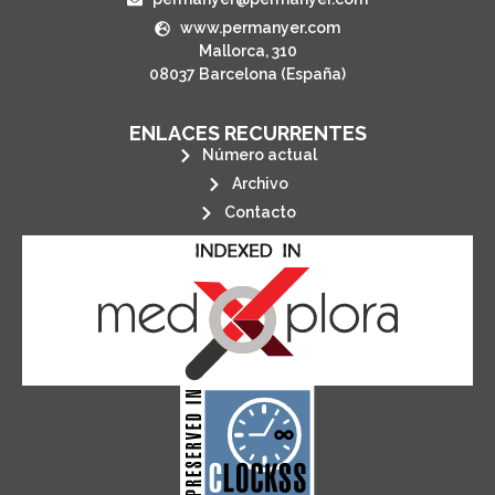
www.permanyer.com
Mallorca, 310
08037 Barcelona (España)
ENLACES RECURRENTES
Número actual
Archivo
Contacto
its stakeholders.
publications, governed by and for
of web-based scholary
ensures the long-term survival
CLOCKSS is a dak archive that