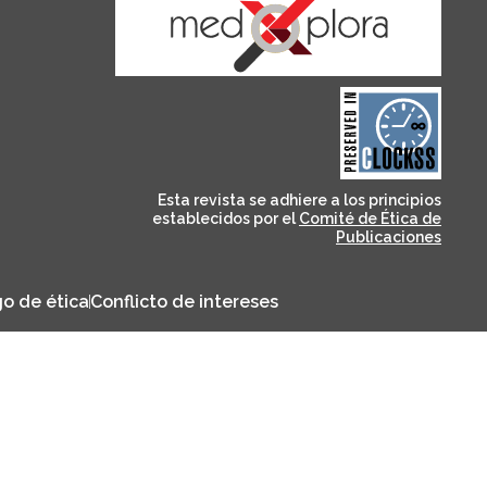
and for its stakeholders.
publications, governed by
based scholary
term survival of web-
that ensures the long-
CLOCKSS is a dak archive
Esta revista se adhiere a los principios
establecidos por el
Comité de Ética de
Publicaciones
o de ética
Conflicto de intereses