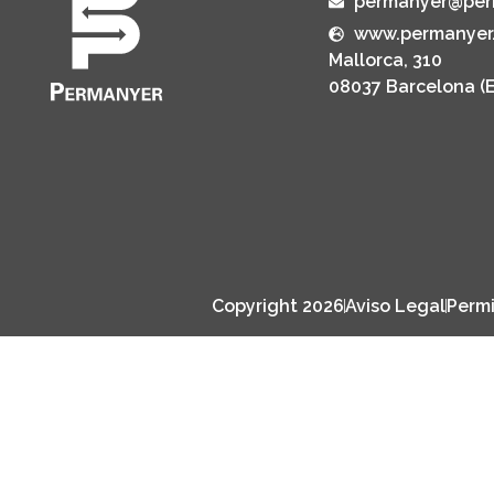
permanyer@per
www.permanyer
Mallorca, 310
08037 Barcelona (
Copyright 2026
Aviso Legal
Permi