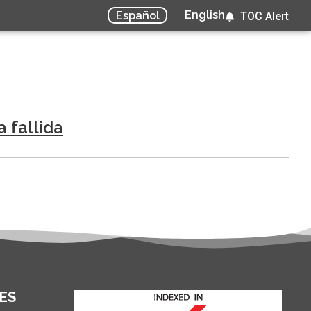
English
Español
TOC Alert
 fallida
ES