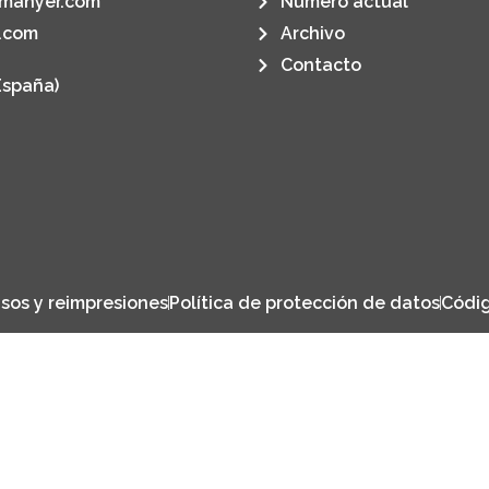
manyer.com
Número actual
.com
Archivo
Contacto
España)
sos y reimpresiones
Política de protección de datos
Códig