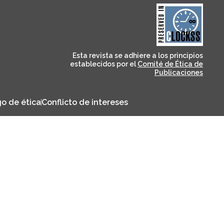
and for its stakeholders.
publications, governed by
based scholary
term survival of web-
that ensures the long-
CLOCKSS is a dak archive
Esta revista se adhiere a los principios
establecidos por el
Comité de Ética de
Publicaciones
o de ética
Conflicto de intereses