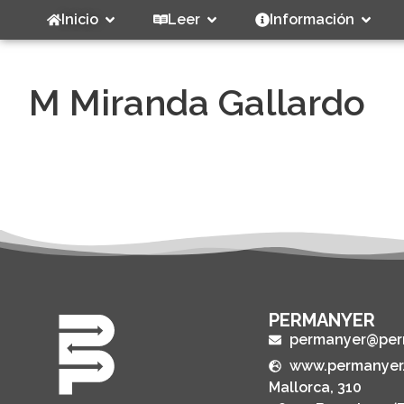
Inicio
Leer
Información
M Miranda Gallardo
PERMANYER
permanyer@per
www.permanyer
Mallorca, 310