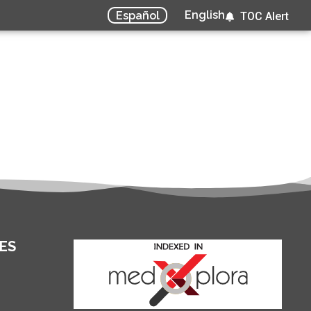
English
Español
TOC Alert
ES