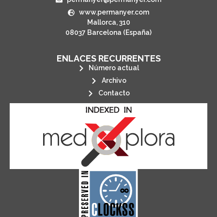
www.permanyer.com
Mallorca, 310
08037 Barcelona (España)
ENLACES RECURRENTES
Número actual
Archivo
Contacto
its stakeholders.
publications, governed by and for
of web-based scholary
ensures the long-term survival
CLOCKSS is a dak archive that