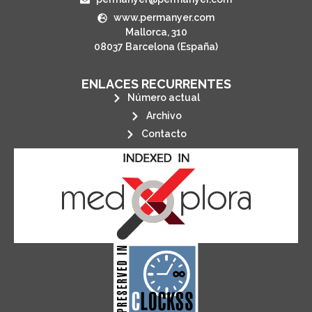
www.permanyer.com
Mallorca, 310
08037 Barcelona (España)
ENLACES RECURRENTES
Número actual
Archivo
Contacto
its stakeholders.
publications, governed by and for
of web-based scholary
ensures the long-term survival
CLOCKSS is a dak archive that