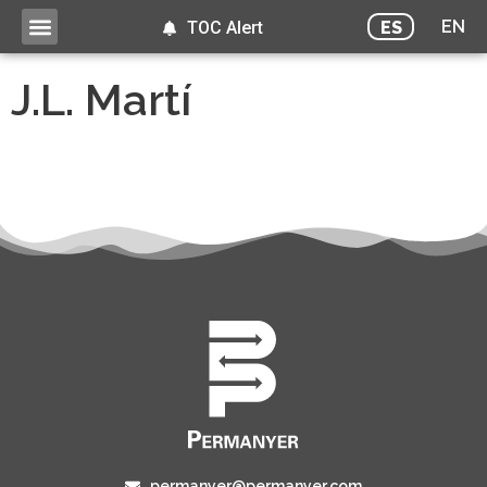
EN
ES
TOC Alert
J.L. Martí
permanyer@permanyer.com