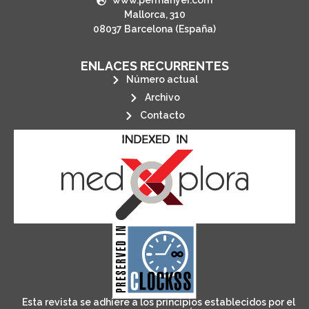
www.permanyer.com
Mallorca, 310
08037 Barcelona (España)
ENLACES RECURRENTES
Número actual
Archivo
Contacto
its stakeholders.
publications, governed by and for
of web-based scholary
ensures the long-term survival
CLOCKSS is a dak archive that
Esta revista se adhiere a los principios establecidos por el