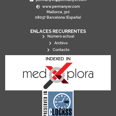
www.permanyer.com
Mallorca, 310
08037 Barcelona (España)
ENLACES RECURRENTES
Número actual
Archivo
Contacto
its stakeholders.
publications, governed by and for
of web-based scholary
ensures the long-term survival
CLOCKSS is a dak archive that