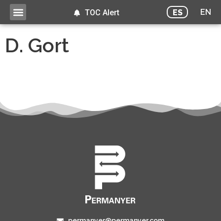
EN
ES
TOC Alert
D. Gort
permanyer@permanyer.com