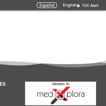
English
Español
TOC Alert
ES