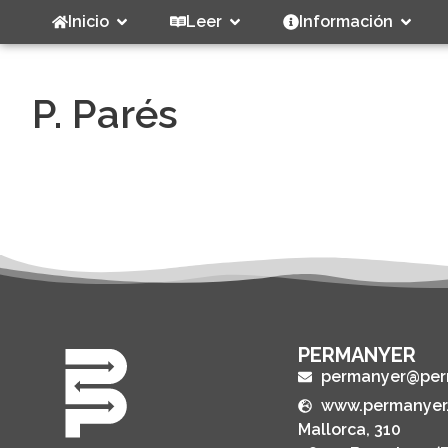
Inicio
Leer
Información
P. Parés
PERMANYER
permanyer@per
www.permanyer
Mallorca, 310