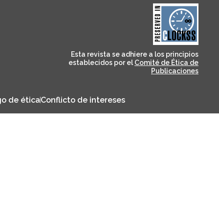
and for its stakeholders.
publications, governed by
based scholary
term survival of web-
that ensures the long-
CLOCKSS is a dak archive
Esta revista se adhiere a los principios
establecidos por el
Comité de Ética de
Publicaciones
o de ética
Conflicto de intereses