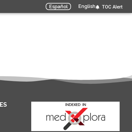
English
Español
TOC Alert
ES