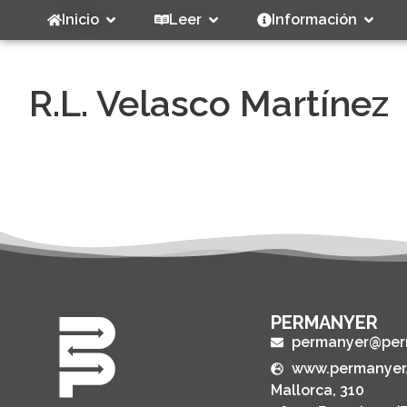
Inicio
Leer
Información
R.L. Velasco Martínez
PERMANYER
permanyer@per
www.permanyer
Mallorca, 310