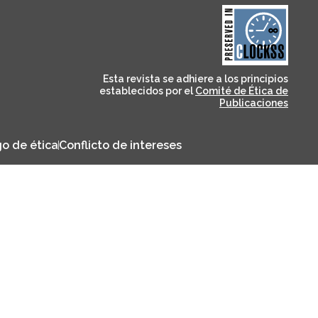
and for its stakeholders.
publications, governed by
based scholary
term survival of web-
that ensures the long-
CLOCKSS is a dak archive
Esta revista se adhiere a los principios
establecidos por el
Comité de Ética de
Publicaciones
o de ética
Conflicto de intereses