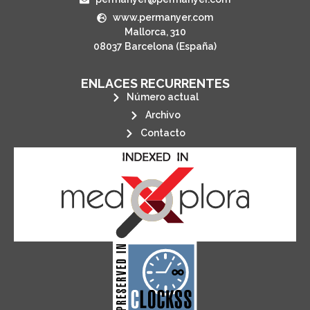
www.permanyer.com
Mallorca, 310
08037 Barcelona (España)
ENLACES RECURRENTES
Número actual
Archivo
Contacto
its stakeholders.
publications, governed by and for
of web-based scholary
ensures the long-term survival
CLOCKSS is a dak archive that