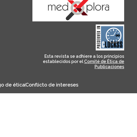
and for its stakeholders.
publications, governed by
based scholary
term survival of web-
that ensures the long-
CLOCKSS is a dak archive
Esta revista se adhiere a los principios
establecidos por el
Comité de Ética de
Publicaciones
o de ética
Conflicto de intereses