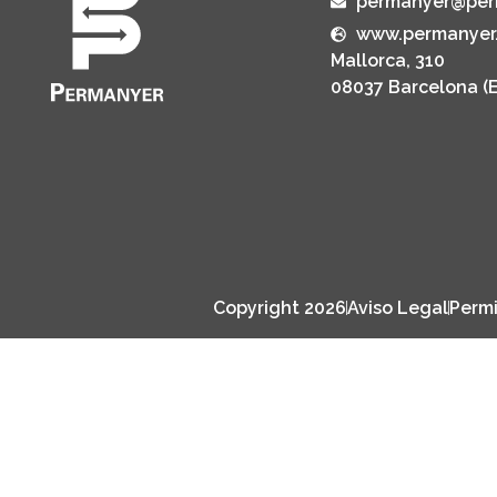
permanyer@per
www.permanyer
Mallorca, 310
08037 Barcelona (
Copyright 2026
Aviso Legal
Permi