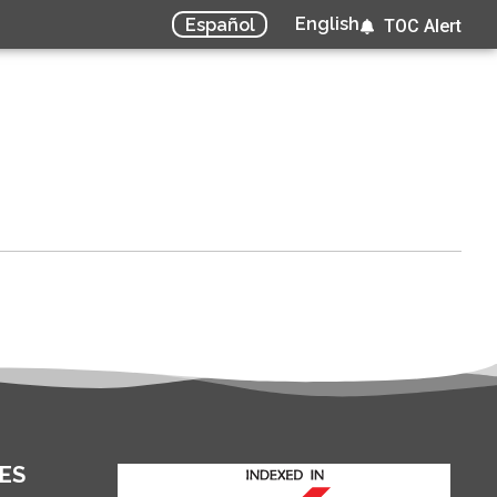
English
Español
TOC Alert
ES