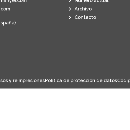
manyer.com
Número actual
.com
Archivo
Contacto
España)
sos y reimpresiones
Política de protección de datos
Códig