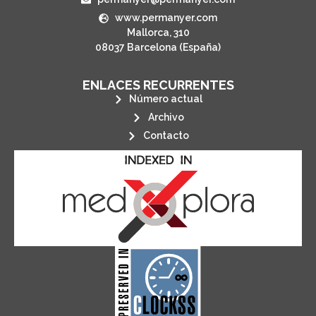
www.permanyer.com
Mallorca, 310
08037 Barcelona (España)
ENLACES RECURRENTES
Número actual
Archivo
Contacto
its stakeholders.
publications, governed by and for
of web-based scholary
ensures the long-term survival
CLOCKSS is a dak archive that