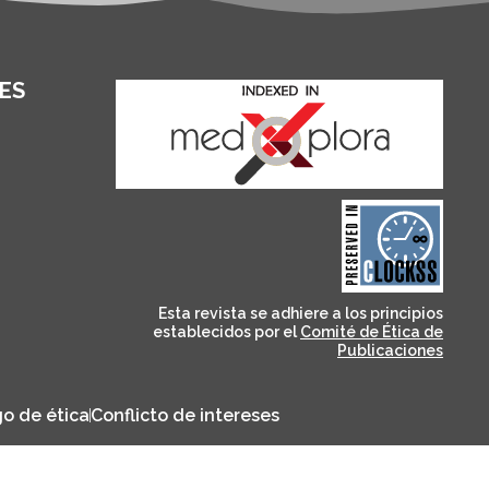
ES
and for its stakeholders.
publications, governed by
based scholary
term survival of web-
that ensures the long-
CLOCKSS is a dak archive
Esta revista se adhiere a los principios
establecidos por el
Comité de Ética de
Publicaciones
o de ética
Conflicto de intereses