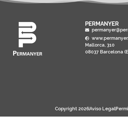
PERMANYER
permanyer@per
www.permanyer
Mallorca, 310
08037 Barcelona (
Copyright 2026
Aviso Legal
Permi